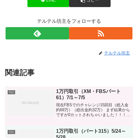
LINE
コピー
テルテル坊主をフォローする
テルテル坊主
関連記事
1万円取引（XM・FBSパート
日記
61）7/1～7/5
現在FBSでのチャレンジ15回目（総入金
約69万）（総出金約32万） まず結果から
ですが0カットされちゃいました！！！週
の初めは良かったんですがユーロドルロ
ングを長く持って雇用統計に持ち越した
のが原因ですかね。飛ばす勢いでポジは
1万円取引（パート315）5/24～
日記
持つようにし...
5/28