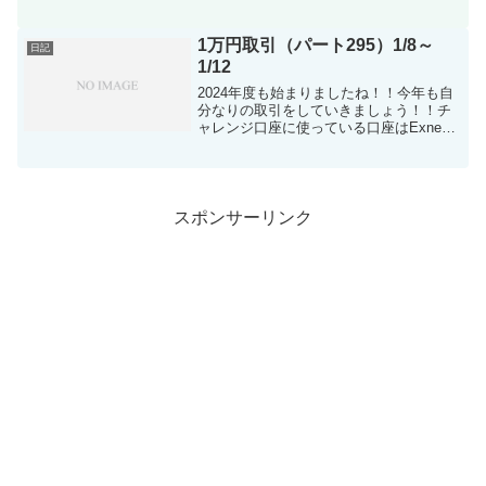
に今週の一万円チャレンジの結果 約入
金123.6万、約出金47.3万、トータル
約-76.3万円 taritaliキャッシュバック確
1万円取引（パート295）1/8～
日記
定...
1/12
2024年度も始まりましたね！！今年も自
分なりの取引をしていきましょう！！チ
ャレンジ口座に使っている口座はExness
のmt4口座です。2024年度もしっかり収
支つけていきましょう！入金計 0円
taritali入金 0円 出金計 0円 差...
スポンサーリンク