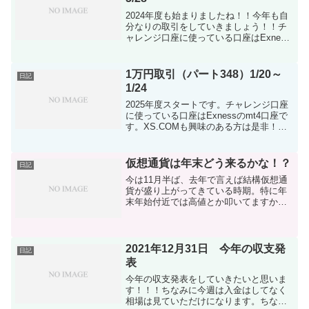
2024年度も始まりましたね！！今年も自
分なりの取引をしていきましょう！！チ
ャレンジ口座に使っている口座はExness
のmt4口座です。XS.COMも興味のある方
は是非！！2024年度もしっかり収支つけ
ていきましょう！入金計 160,000...
1万円取引（パート348）1/20～
日記
1/24
2025年度スタートです。チャレンジ口座
に使っている口座はExnessのmt4口座で
す。XS.COMも興味のある方は是非！！
2024年度もしっかり収支つけていきまし
ょう！追記：exness口座はmt５も利用、
XS.COMも利用中通貨/円入金...
仮想通貨は年末どう来るかな！？
日記
今は11月半ば、去年で言えば結構仮想通
貨が盛り上がってきている時期。特に年
末年始付近では高値とか叩いてますから
ね～。そろそろと思っている方いるでし
ょう。長期ホルダーには関係のない話に
なりますが（笑）ビットコインが少額し
か私もないんですけど（...
2021年12月31日 今年の収支発
日記
表
今年の収支発表をしていきたいと思いま
す！！！ちなみに今週は入金はしてなく
相場は見ていただけになります。ちなみ