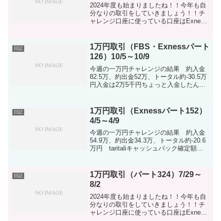
2024年度も始まりましたね！！今年も自
分なりの取引をしていきましょう！！チ
ャレンジ口座に使っている口座はExness
のmt4口座です。XS.COMも興味のある方
は是非！！2024年度もしっかり収支つけ
ていきましょう！収支を正確にしてみま
1万円取引（FBS・Exnessパート
日記
し...
126）10/5～10/9
今週の一万円チャレンジの結果 約入金
82.5万、約出金52万、トータル約-30.5万
円入金は2万5千円ちょっと入金したんで
すけど結果として金曜日に0カットされま
した。。。先週のと全く同じようにやら
れてます。低資金で行っているのでボラ
1万円取引（Exnessパート152）
日記
のですポ...
4/5～4/9
今週の一万円チャレンジの結果 約入金
54.9万、約出金34.3万、トータル約-20.6
万円 taritaliキャッシュバック確定額
49,380円チャレンジ口座への入金はあり
ませんでしたけどXMのロイヤルティのた
めに1000円を絞りだし入金し...
1万円取引（パート324）7/29～
日記
8/2
2024年度も始まりましたね！！今年も自
分なりの取引をしていきましょう！！チ
ャレンジ口座に使っている口座はExness
のmt4口座です。XS.COMも興味のある方