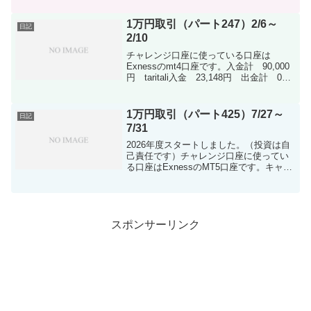
は是非！！2024年度もしっかり収支つけ
ていきましょう！入金計 260,000...
1万円取引（パート247）2/6～
日記
2/10
チャレンジ口座に使っている口座は
Exnessのmt4口座です。入金計 90,000
円 taritali入金 23,148円 出金計 0
円 差額113,148円※ドル建て口座で行っ
てますので両替発生してます。※taritaliに
紐付けて行って...
1万円取引（パート425）7/27～
日記
7/31
2026年度スタートしました。（投資は自
己責任です）チャレンジ口座に使ってい
る口座はExnessのMT5口座です。キャッ
シュバックサイトのキャッシュバックア
イランドを利用しております。2026年度
もしっかり収支つけていこうと思ってま
す。20...
スポンサーリンク