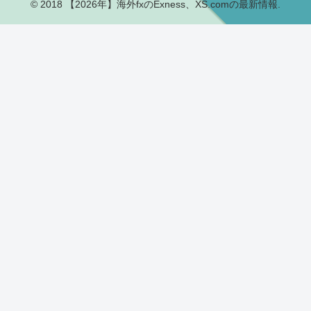
© 2018 【2026年】海外fxのExness、XS.comの最新情報.