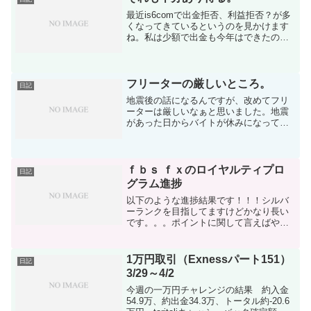
最近is6comで出金拒否、利益拒否？が多
くなってきているというのを見かけます
ね。私は少額で出金も今年はできたので
いいですが（笑）、やはり額が大きくな
るとそうなるんですかね？小銭稼ぎには
もってこいだったのであまりことを大き
くしてほしくないん...
フリーターの厳しいところ。
日記
地震後の話になるんですが、改めてフリ
ーターは厳しいなぁと思いました。地震
があった日からバイトが休みになってる
んですよね。かれこれ今日で一週間くら
いかな？ってことは来月の収入がドンッ
と下がるわけですよね？これが正社員な
らば休んでも月給は出るん...
ｆｂｓ ｆｘのロイヤルティプロ
日記
グラム進捗
以下のような進捗結果です！！！シルバ
ーランクを目指してますけどかなり長い
です。。。ポイントに関して言えばやっ
と5分の1が終了しました。高lotでの取引
ではないのであまりにゆっくりですけど
コツコツ積み重ねています！！総入金で
1万円取引（Exnessパート151）
日記
すが7770ドルぐ...
3/29～4/2
今週の一万円チャレンジの結果 約入金
54.9万、約出金34.3万、トータル約-20.6