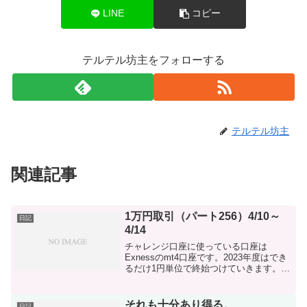
LINE
コピー
テルテル坊主をフォローする
テルテル坊主
関連記事
1万円取引（パート256）4/10～
日記
4/14
チャレンジ口座に使っている口座は
Exnessのmt4口座です。2023年度はでき
るだけ1円単位で終始つけていきます。入
金計 220,000円 taritali入金 68,348
円 出金計 0円 差額-287,358円※ドル
建て口座で行ってま...
それも十分あり得る。
日記