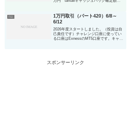
万円 taritaliキャッシュバック確定額
49,380円今週はなんと約1.5万円の入金を
して頑張ろうとしたのですが見事に負け
ましたｗｗ入金は2千円ずつく...
1万円取引（パート420）6/8～
日記
6/12
2026年度スタートしました。（投資は自
己責任です）チャレンジ口座に使ってい
る口座はExnessのMT5口座です。キャッ
シュバックサイトのキャッシュバックア
イランドを利用しております。2026年度
もしっかり収支つけていこうと思ってま
す。50...
スポンサーリンク