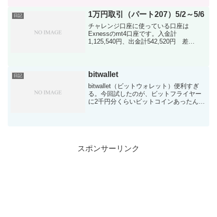
インしたんですけどbitwalletの仕様が変わ
ってる...
1万円取引（パート207）5/2～5/6
日記
チャレンジ口座に使っている口座は
Exnessのmt4口座です。入金計
1,125,540円、出金計542,520円 差
額-583,020円※ドル建て口座で行ってま
すので両替発生してます。※taritaliに紐付
けて行ってます。今週も入金はな...
bitwallet
日記
bitwallet（ビットウォレット）便利すぎ
る。今回試したのが、ビットフライヤー
に2千円分くらいビットコインあったん
で、送金してみようかな～って思って送
金しました(笑)意味もないんですけど。実
際に試してどんな感じなのかと思いすぐ
に実行した...
スポンサーリンク