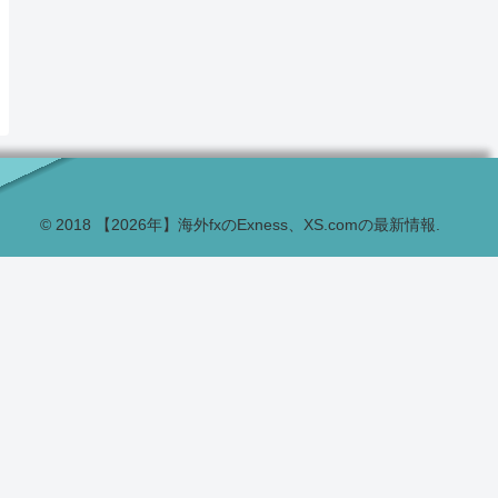
© 2018 【2026年】海外fxのExness、XS.comの最新情報.