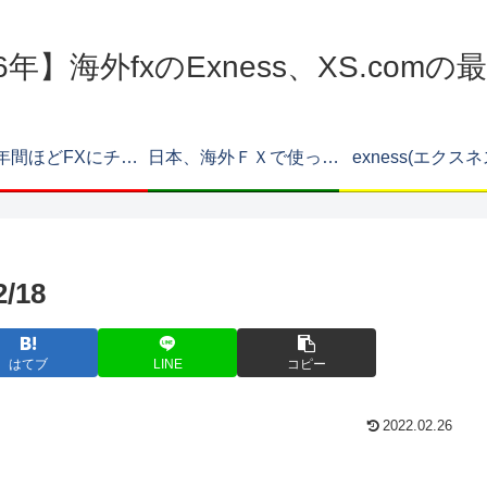
6年】海外fxのExness、XS.com
約12年間ほどFXにチャレンジしてみたフリーター男はどうなった？
日本、海外ＦＸで使ったことのある口座。Ｖｅｒ2
exness(エクス
/18
はてブ
LINE
コピー
2022.02.26