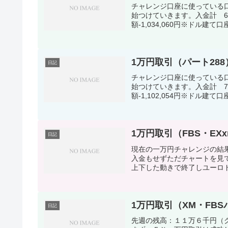
チャレンジ口座に使っている口座
始つけていきます。入金計 660,
額-1,034,060円※ドル建て口座
1万円取引（パート288）1
日記
チャレンジ口座に使っている口座
始つけていきます。入金計 725,
額-1,102,054円※ドル建て口座
1万円取引（FBS・EXxn
日記
現在の一万円チャレンジの結果
入金もせずただチャートを見
上下した動きで終了しユーロド
1万円取引（XM・FBSパー
日記
先週の残高：１１万６千円（