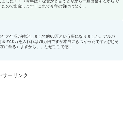
しました！！（今年は）なぜかと言うと今から一旦出金するからで
たので出金します！これで今年の負けはなく...
今年の年収が確定しまして約68万という事になりました。アルバ
金の10万を入れれば78万円ですが本当にきつかったですわ(笑)そ
在に至る）ますから。。なぜここで感...
ンサーリンク