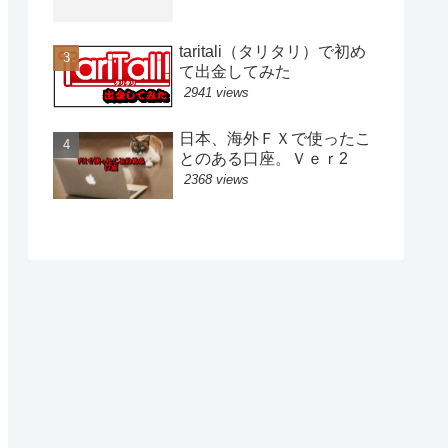
taritali（タリタリ）で初め
て出金してみた
2941 views
日本、海外ＦＸで使ったこ
とのある口座。Ｖｅｒ2
2368 views