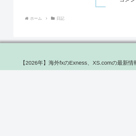
ホーム
日記
【2026年】海外fxのExness、XS.comの最新情