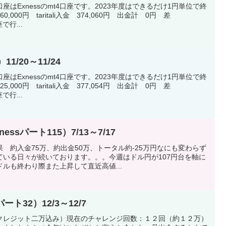
はExnessのmt4口座です。2023年度はできるだけ1円単位で終
000円 taritali入金 374,060円 出金計 0円 差
で行...
1/20～11/24
はExnessのmt4口座です。2023年度はできるだけ1円単位で終
000円 taritali入金 377,054円 出金計 0円 差
で行...
essパート115）7/13～7/17
 約入金75万、約出金50万、トータル約-25万円なにも変わらず
ている日々が続いております。。。今週はドル円が107円台を軸に
ルも終わり際また上昇して直近高値...
ト32）12/3～12/7
クレジット二万込み）現在のチャレンジ回数：１２回（約１２万）