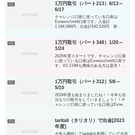
か私もないんですけど（...
1万円取引（パート213）6/13～
日記
6/17
チャレンジ口座に使っている口座は
Exnessのmt4口座です。入金計
1,194,596円、出金計542,520円 差
額-652,076円※ドル建て口座で行ってま
すので両替発生してます。※taritaliに紐付
けて行ってます。今週も入金なし...
1万円取引（パート348）1/20～
日記
1/24
2025年度スタートです。チャレンジ口座
に使っている口座はExnessのmt4口座で
す。XS.COMも興味のある方は是非！！
2024年度もしっかり収支つけていきまし
ょう！追記：exness口座はmt５も利用、
XS.COMも利用中通貨/円入金...
1万円取引（パート312）5/6～
日記
5/10
2024年度も始まりましたね！！今年も自
分なりの取引をしていきましょう！！チ
ャレンジ口座に使っている口座はExness
のmt4口座です。XS.COMも興味のある方
は是非！！2024年度もしっかり収支つけ
ていきましょう！入金計 160,000...
taritali（タリタリ）で出金[2023
日記
年度]
今年も継続してtaritaliを利用していて今年