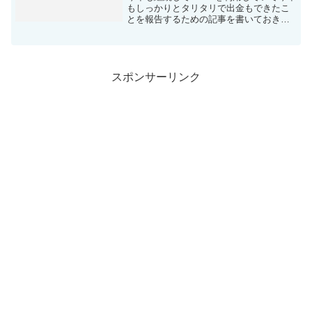
もしっかりとタリタリで出金もできたこ
とを報告するための記事を書いておきた
いと思います。キャッシュバックサイト
は使ったほうが便利ですのでしっかり活
用していきましょう！taritali以外にもマ
ネ...
スポンサーリンク