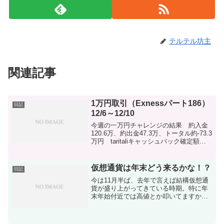
テルテル坊主
関連記事
1万円取引（Exnessパート186）
日記
12/6～12/10
今週の一万円チャレンジの結果 約入金
120.6万、約出金47.3万、トータル約-73.3
万円 taritaliキャッシュバック確定額
228,431円（キャッシュバックは積立か
FXに回してる状況です）今週も入金はな
し！！！かなり休みを充実して...
仮想通貨は年末どう来るかな！？
日記
今は11月半ば、去年で言えば結構仮想通
貨が盛り上がってきている時期。特に年
末年始付近では高値とか叩いてますから
ね～。そろそろと思っている方いるでし
ょう。長期ホルダーには関係のない話に
なりますが（笑）ビットコインが少額し