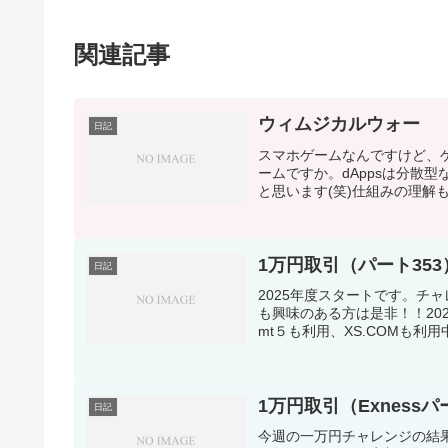
関連記事
ウィムジカルウォー
日記
スマホゲームなんですけど、ゲ
ームですか。dAppsは分散
と思います(笑)仕組みの理解も
1万円取引（パート353）2
日記
2025年度スタートです。チャレ
も興味のある方は是非！！20
mt５も利用、XS.COMも利用中
1万円取引（Exnessパー
日記
今週の一万円チャレンジの結果 約入