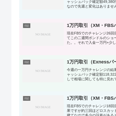
ャッシュバック確定額49,3
なので先週と変化はありません！
1万円取引（XM・FBSパー
日記
現在FBSでのチャレンジ26回
てこの二週間ポンドルのショ
た。。それで入金一万円+少し
1万円取引（Exnessパー
日記
今週の一万円チャレンジの結果 約入
ャッシュバック確定額118,
しで相場に関しても特に見れてな
1万円取引（XM・FBSパー
日記
現在FBSでのチャレンジ18回
果ですが約三回ほどロスカッ
建てなので多少の誤差があると