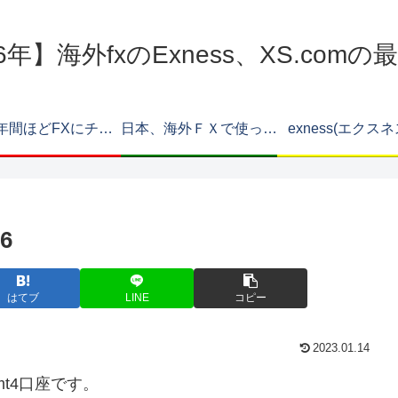
6年】海外fxのExness、XS.com
約12年間ほどFXにチャレンジしてみたフリーター男はどうなった？
日本、海外ＦＸで使ったことのある口座。Ｖｅｒ2
exness(エクス
6
はてブ
LINE
コピー
2023.01.14
mt4口座です。