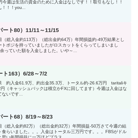
80円今週は生活の資金のために入金はなしです！！取引もなし！！
！！you...
ト80）11/11～11/15
目（総入金約113万）（総出金約64万）年間損益約-49万結果とし
ートポジを持っていましたがロスカットをくらってしまいまし
余っていた額を入金しました。いや～...
ト163）6/28～7/2
金61.9万、約出金35.3万、トータル約-26.6万円 taritaliキ
322円（キャッシュバックは積立かFXに回してます）今週は入金はな
いです...
ト68）8/19～8/23
目（総入金約82万）（総出金約32万）年間損益-50万さて今週の結
ト食らいました。。。入金はトータル三万円です。。。FBSがドル
思い年間損益に一万ほどプラス...