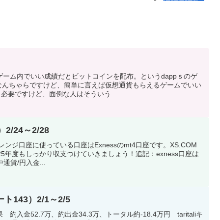
ーム内でいい成績だとビットコインを配布。というdappｓのゲ
型なんちゃらですけど、簡単に言えば仮想通貨もらえるゲームでいい
必要ですけど、面倒な人はそういう...
/24～2/28
ンジ口座に使っている口座はExnessのmt4口座です。XS.COM
25年度もしっかり収支つけていきましょう！追記：exness口座は
通貨/円入金...
ト143）2/1～2/5
金52.7万、約出金34.3万、トータル約-18.4万円 taritaliキ