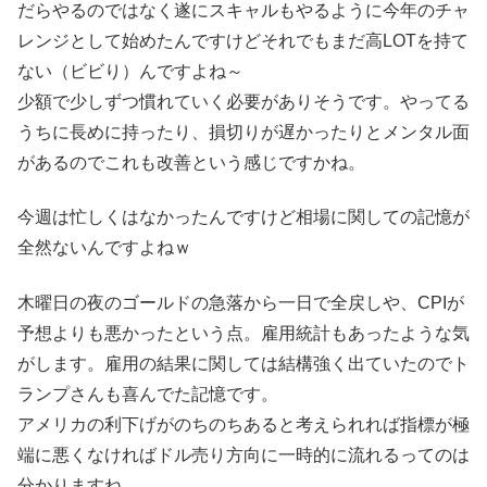
だらやるのではなく遂にスキャルもやるように今年のチャ
レンジとして始めたんですけどそれでもまだ高LOTを持て
ない（ビビり）んですよね～
少額で少しずつ慣れていく必要がありそうです。やってる
うちに長めに持ったり、損切りが遅かったりとメンタル面
があるのでこれも改善という感じですかね。
今週は忙しくはなかったんですけど相場に関しての記憶が
全然ないんですよねｗ
木曜日の夜のゴールドの急落から一日で全戻しや、CPIが
予想よりも悪かったという点。雇用統計もあったような気
がします。雇用の結果に関しては結構強く出ていたのでト
ランプさんも喜んでた記憶です。
アメリカの利下げがのちのちあると考えられれば指標が極
端に悪くなければドル売り方向に一時的に流れるってのは
分かりますね。