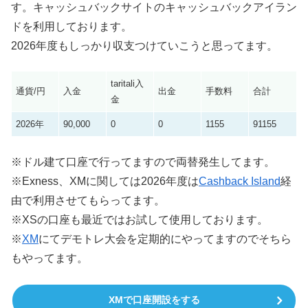
す。キャッシュバックサイトのキャッシュバックアイラン
ドを利用しております。
2026年度もしっかり収支つけていこうと思ってます。
taritali入
通貨/円
入金
出金
手数料
合計
金
2026年
90,000
0
0
1155
91155
※ドル建て口座で行ってますので両替発生してます。
※Exness、XMに関しては2026年度は
Cashback Island
経
由で利用させてもらってます。
※XSの口座も最近ではお試して使用しております。
※
XM
にてデモトレ大会を定期的にやってますのでそちら
もやってます。
XMで口座開設をする