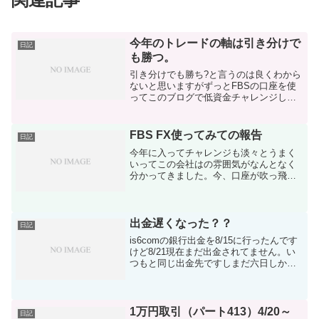
今年のトレードの軸は引き分けで
日記
も勝つ。
引き分けでも勝ち?と言うのは良くわから
ないと思いますがずっとFBSの口座を使
ってこのブログで低資金チャレンジして
結果が伴っていないので少しやり方を変
えてみようかなと思っているところで
す。トレードの仕方が変わるわけではな
FBS FX使ってみての報告
日記
いんですけどexnes...
今年に入ってチャレンジも淡々とうまく
いってこの会社はの雰囲気がなんとなく
分かってきました。今、口座が吹っ飛び
そうなくらいな維持率ですけどねｗｗ一
度出金していてよかったと思いましたね
～。使ってみての感想でしたね！！！私
はmt4（パソコンでの取...
出金遅くなった？？
日記
is6comの銀行出金を8/15に行ったんです
けど8/21現在まだ出金されてません。い
つもと同じ出金先ですしまだ六日しか経
ってないですがいつも早かったので少し
心配もあります。額としても結構少ない
です(笑)お盆明けという事もあるかもしれ
ません...
1万円取引（パート413）4/20～
日記