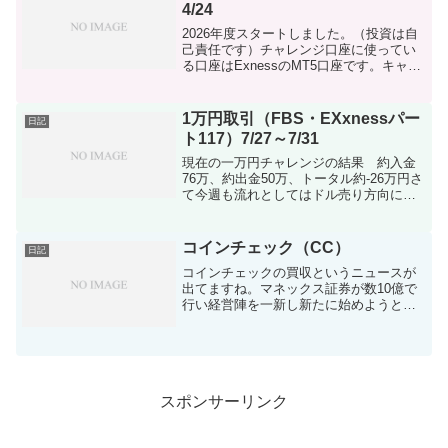
4/24
2026年度スタートしました。（投資は自
己責任です）チャレンジ口座に使ってい
る口座はExnessのMT5口座です。キャッ
シュバックサイトのキャッシュバックア
イランドを利用しております。2026年度
もしっかり収支つけていこうと思ってま
1万円取引（FBS・EXxnessパー
日記
す。通貨...
ト117）7/27～7/31
現在の一万円チャレンジの結果 約入金
76万、約出金50万、トータル約-26万円さ
て今週も流れとしてはドル売り方向に動
いた週でしたが金曜日に怒涛の戻しが入
ってきました。調整とでもいう動き（事
前の動きが調整かもしれないですけ）月
コインチェック（CC）
日記
末FIXはドル売...
コインチェックの買収というニュースが
出てますね。マネックス証券が数10億で
行い経営陣を一新し新たに始めようとし
てます。マネックス証券から私はプラス
の方が多いじゃないかなと考えてます。
一から仮想通貨業者を作るよりも既存の
物を買収した方が早いで...
スポンサーリンク