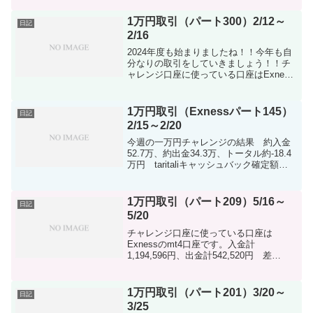
勿論ですけど、収益化も考えていきたい
ですけどそれは果てしない...
1万円取引（パート300）2/12～
日記
2/16
2024年度も始まりましたね！！今年も自
分なりの取引をしていきましょう！！チ
ャレンジ口座に使っている口座はExness
のmt4口座です。XS.COMも興味のある方
は是非！！2024年度もしっかり収支つけ
ていきましょう！入金計 40,000円...
1万円取引（Exnessパート145）
日記
2/15～2/20
今週の一万円チャレンジの結果 約入金
52.7万、約出金34.3万、トータル約-18.4
万円 taritaliキャッシュバック確定額
49,380円今週もですけど入金はな
し！！！8000円ほど生活余力があったの
で入金しようと思いましたが止めてお...
1万円取引（パート209）5/16～
日記
5/20
チャレンジ口座に使っている口座は
Exnessのmt4口座です。入金計
1,194,596円、出金計542,520円 差
額-652,076円※ドル建て口座で行ってま
すので両替発生してます。※taritaliに紐付
けて行ってます。今週は入金しま...
1万円取引（パート201）3/20～
日記
3/25