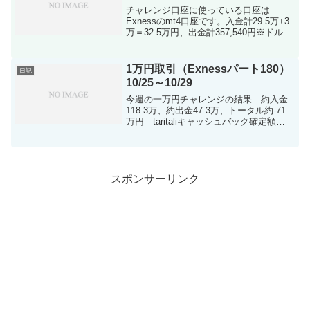
チャレンジ口座に使っている口座は
Exnessのmt4口座です。入金計29.5万+3
万＝32.5万円、出金計357,540円※ドル建
て口座で行ってますので両替発生してま
す。※taritaliに紐付けて行ってます。今週
はドル円の取引で週の初めか...
1万円取引（Exnessパート180）
日記
10/25～10/29
今週の一万円チャレンジの結果 約入金
118.3万、約出金47.3万、トータル約-71
万円 taritaliキャッシュバック確定額
228,431円（キャッシュバックは積立か
FXに回してる状況です）いきなり下記の
取引画像も乗っけておきます。先週...
スポンサーリンク