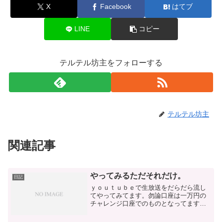
X
Facebook
はてブ
LINE
コピー
テルテル坊主をフォローする
テルテル坊主
関連記事
やってみるただそれだけ。
日記
ｙｏｕｔｕｂｅで生放送をだらだら流し
てやってみてます。勿論口座は一万円の
チャレンジ口座でのものとなってますけ
ど、これを通じて一緒に相場見て楽しく
相場見れればな～って思いまして（笑）