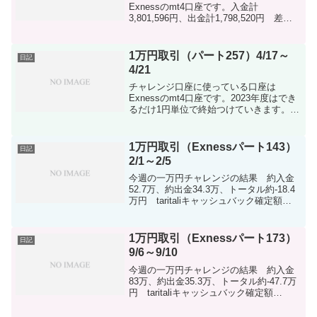
Exnessのmt4口座です。入金計
3,801,596円、出金計1,798,520円 差
額-2,003,076円※ドル建て口座で行ってま
すので両替発生してます。※taritaliに紐付
けて行ってますtari...
1万円取引（パート257）4/17～
日記
4/21
チャレンジ口座に使っている口座は
Exnessのmt4口座です。2023年度はでき
るだけ1円単位で終始つけていきます。入
金計 270,000円 taritali入金 103,988
円 出金計 0円 差額-373,988円※ドル
建て口座で行って...
1万円取引（Exnessパート143）
日記
2/1～2/5
今週の一万円チャレンジの結果 約入金
52.7万、約出金34.3万、トータル約-18.4
万円 taritaliキャッシュバック確定額
49,380円今週は生活の資金のために入金
はなしです！！取引もなし！！なので先
週と変化はありません！！！you...
1万円取引（Exnessパート173）
日記
9/6～9/10
今週の一万円チャレンジの結果 約入金
83万、約出金35.3万、トータル約-47.7万
円 taritaliキャッシュバック確定額
165,094円（キャッシュバックは積立か
FXに回してる状況です） 今週の入金はな