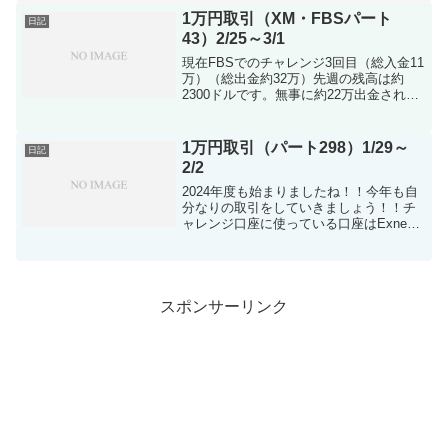
し！！！軽く相場を見直してみます...
1万円取引（XM・FBSパート
日記
43）2/25～3/1
現在FBSでのチャレンジ3回目（総入金11
万）（総出金約32万）先週の残高は約
2300ドルです。無事に約22万出金されま
したので先週の残りは2300ドルです。ま
ず報告ですが口座飛びましたね（笑）画
像をどうぞ！！飛んだので金曜日に約5万
1万円取引（パート298）1/29～
日記
入金し...
2/2
2024年度も始まりましたね！！今年も自
分なりの取引をしていきましょう！！チ
ャレンジ口座に使っている口座はExness
のmt4口座です。XS.COMも興味のある方
は是非！！2024年度もしっかり収支つけ
ていきましょう！入金計 0円 tari...
スポンサーリンク