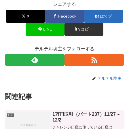
シェアする
X
Facebook
はてブ
LINE
コピー
テルテル坊主をフォローする
テルテル坊主
関連記事
1万円取引（パート237）11/27～
日記
12/2
チャレンジ口座に使っている口座は