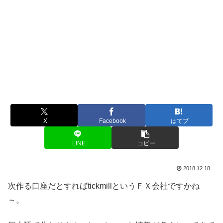
X
Facebook
はてブ
LINE
コピー
2018.12.18
次作る口座だとすればtickmillというＦＸ会社ですかね
～。