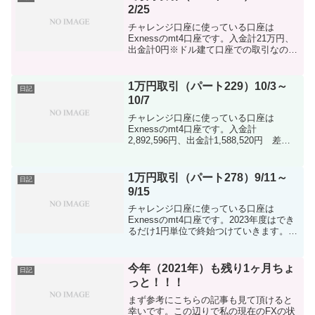
2/25
チャレンジ口座に使っている口座は
Exnessのmt4口座です。入金計21万円、
出金計0円※ドル建て口座での取引なので
mt4上の入金計は2022.41ドルとなってま
す（ロスカット分以上も含まれてます）
※taritaliに紐付けて行ってます。さ...
1万円取引（パート229）10/3～
日記
10/7
チャレンジ口座に使っている口座は
Exnessのmt4口座です。入金計
2,892,596円、出金計1,588,520円 差
額-1,226,076円※ドル建て口座で行ってま
すので両替発生してます。※taritaliに紐付
けて行ってます今週も入...
1万円取引（パート278）9/11～
日記
9/15
チャレンジ口座に使っている口座は
Exnessのmt4口座です。2023年度はでき
るだけ1円単位で終始つけていきます。入
金計 690,000円 taritali入金 374,060
円 出金計 0円 差額-1,064,060円※ド
ル建て口座で行...
今年（2021年）も残り1ヶ月ちょ
日記
っと！！！
まず参考にこちらの記事も見て頂けると
幸いです。この辺りで私の現在のFXの状