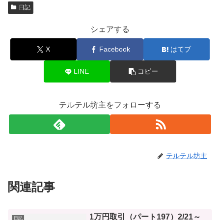
日記
シェアする
X
Facebook
はてブ
LINE
コピー
テルテル坊主をフォローする
テルテル坊主
関連記事
1万円取引（パート197）2/21～
日記