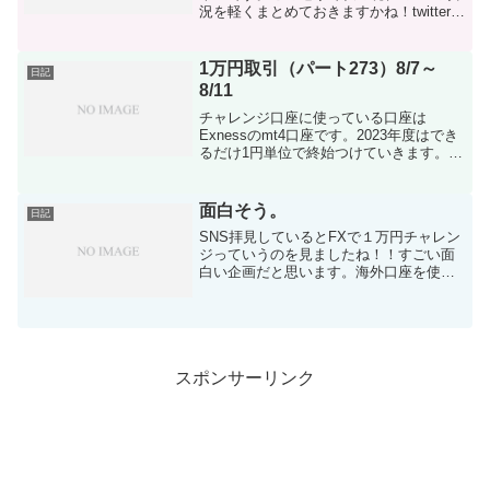
況を軽くまとめておきますかね！twitter等
には書いているんですけどさらっとまと
めておきます。ざっと入金額と出金額は
以下の通りとなってます。エクセル管理
1万円取引（パート273）8/7～
日記
してます(笑...
8/11
チャレンジ口座に使っている口座は
Exnessのmt4口座です。2023年度はでき
るだけ1円単位で終始つけていきます。入
金計 660,000円 taritali入金 374,060
円 出金計 0円 差額-1,034,060円※ド
ル建て口座で行...
面白そう。
日記
SNS拝見しているとFXで１万円チャレン
ジっていうのを見ましたね！！すごい面
白い企画だと思います。海外口座を使い
どれくらいまでいけるのか、成功例も結
構あるようで、１００万や２００万の利
益の方も。。。すごい。センスあります
よね！！どの方も高Ｌ...
スポンサーリンク