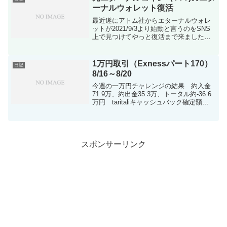
ーナルウォレット復活
最近遂にアトム社からエターナルウォレ
ットが2021/9/3より始動と言うのをSNS
上で見つけてやっと復活まで来ましたね
私が初めて買った仮想通貨なのでなんか
嬉しいですよね。私が登録したのは2016
年の時ですがそれから紆余曲折がありま
1万円取引（Exnessパート170）
日記
したよ。エ...
8/16～8/20
今週の一万円チャレンジの結果 約入金
71.9万、約出金35.3万、トータル約-36.6
万円 taritaliキャッシュバック確定額
134,967円（キャッシュバックは積立か
FXに回してます） 久しぶりの入金で
す！！！テンション上がりましたね...
スポンサーリンク