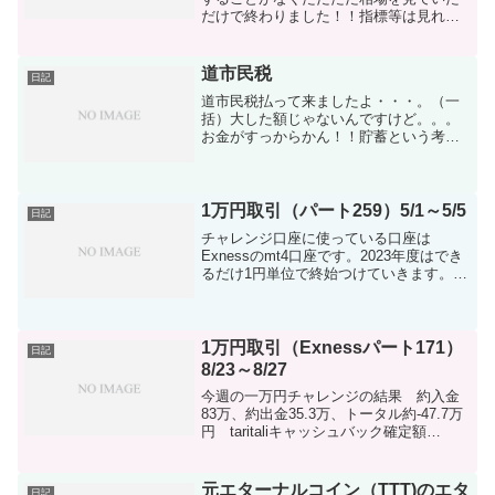
だけで終わりました！！指標等は見れる
ところは見ていましたがISMとCPIなどが
あった週かな？ドル円は円高方向に動い
た週ですよねぇ！！かなり動いたのでは
道市民税
日記
ないでしょうか。...
道市民税払って来ましたよ・・・。（一
括）大した額じゃないんですけど。。。
お金がすっからかん！！貯蓄という考え
あまりないんで（笑）一万円取引のため
にお金入れるかぁ！と思ったけど相場を
みて躊躇してます。関税ネタで右往左往
（ボラ強い）中で取引する...
1万円取引（パート259）5/1～5/5
日記
チャレンジ口座に使っている口座は
Exnessのmt4口座です。2023年度はでき
るだけ1円単位で終始つけていきます。入
金計 270,000円 taritali入金 144,260
円 出金計 0円 差額-414,260円※ドル
建て口座で行って...
1万円取引（Exnessパート171）
日記
8/23～8/27
今週の一万円チャレンジの結果 約入金
83万、約出金35.3万、トータル約-47.7万
円 taritaliキャッシュバック確定額
156,697円（キャッシュバックは積立か
FXに回してる状況です） 今週も結構な入
金をしてやられてしまった私です。...
元エターナルコイン（TTT)のエタ
日記