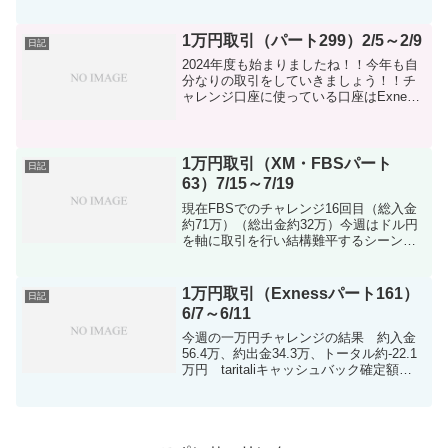
円 出金計 0円 差額-953,912円※ドル
建て口座で行って...
1万円取引（パート299）2/5～2/9
日記
2024年度も始まりましたね！！今年も自
分なりの取引をしていきましょう！！チ
ャレンジ口座に使っている口座はExness
のmt4口座です。XS.COMも興味のある方
は是非！！2024年度もしっかり収支つけ
ていきましょう！入金計 0円 tari...
1万円取引（XM・FBSパート
日記
63）7/15～7/19
現在FBSでのチャレンジ16回目（総入金
約71万）（総出金約32万）今週はドル円
を軸に取引を行い結構難平するシーンが
合ってショートポジを三日持つことにな
ったのでそこまで取引数は多くはありま
せん。米の指標もそこまで悪くなく利下
1万円取引（Exnessパート161）
日記
げが0.25か0...
6/7～6/11
今週の一万円チャレンジの結果 約入金
56.4万、約出金34.3万、トータル約-22.1
万円 taritaliキャッシュバック確定額
53,196円今週も入金はなしです。正直入
金はできるんですけどビビってること
と、来月以降のアルバイトの一つがし...