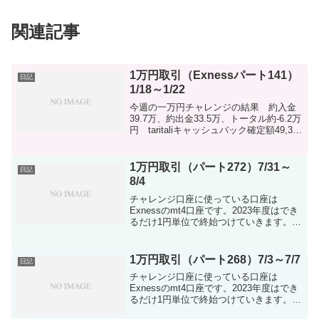
関連記事
1万円取引（Exnessパート141）
日記
1/18～1/22
今週の一万円チャレンジの結果 約入金
39.7万、約出金33.5万、トータル約-6.2万
円 taritaliキャッシュバック確定額49,380
円約3.9万入金で出金は約85000円でし
た！！来週からこれでまたリスタートで
きます！！もう1か月く...
1万円取引（パート272）7/31～
日記
8/4
チャレンジ口座に使っている口座は
Exnessのmt4口座です。2023年度はでき
るだけ1円単位で終始つけていきます。入
金計 660,000円 taritali入金 374,060
円 出金計 0円 差額-1,034,060円※ド
ル建て口座で行...
1万円取引（パート268）7/3～7/7
日記
チャレンジ口座に使っている口座は
Exnessのmt4口座です。2023年度はでき
るだけ1円単位で終始つけていきます。入
金計 620,000円 taritali入金 333,912